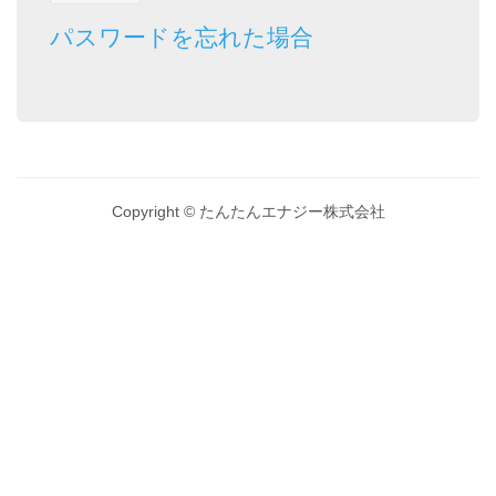
パスワードを忘れた場合
Copyright © たんたんエナジー株式会社